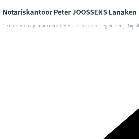
Notariskantoor
Peter JOOSSENS
Lanaken
De notaris en zijn team informeren, adviseren en begeleiden je bij a